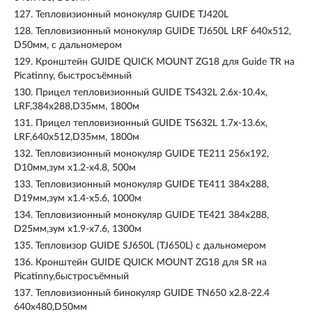
127.
Тепловизионный монокуляр GUIDE TJ420L
128.
Тепловизионный монокуляр GUIDE TJ650L LRF 640х512,
D50мм, с дальномером
129.
Кронштейн GUIDE QUICK MOUNT ZG18 для Guide TR на
Picatinny, быстросъёмный
130.
Прицел тепловизионный GUIDE TS432L 2.6x-10.4x,
LRF,384x288,D35мм, 1800м
131.
Прицел тепловизионный GUIDE TS632L 1.7x-13.6x,
LRF,640x512,D35мм, 1800м
132.
Тепловизионный монокуляр GUIDE TE211 256х192,
D10мм,зум x1.2-x4.8, 500м
133.
Тепловизионный монокуляр GUIDE TE411 384x288,
D19мм,зум x1.4-x5.6, 1000м
134.
Тепловизионный монокуляр GUIDE TE421 384x288,
D25мм,зум x1.9-x7.6, 1300м
135.
Тепловизор GUIDE SJ650L (TJ650L) с дальномером
136.
Кронштейн GUIDE QUICK MOUNT ZG18 для SR на
Picatinny,быстросъёмный
137.
Тепловизионный бинокуляр GUIDE TN650 x2.8-22.4
640х480,D50мм