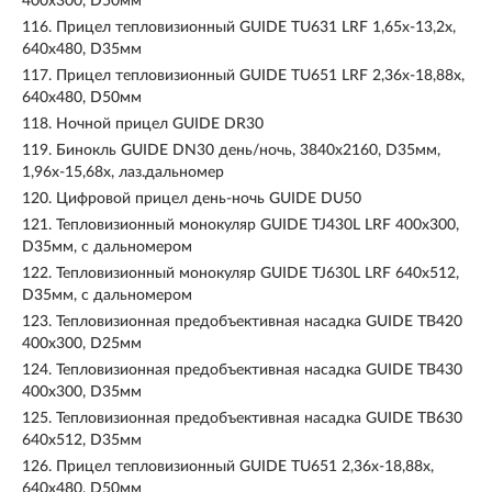
400x300, D50мм
116.
Прицел тепловизионный GUIDE TU631 LRF 1,65x-13,2x,
640x480, D35мм
117.
Прицел тепловизионный GUIDE TU651 LRF 2,36x-18,88x,
640x480, D50мм
118.
Ночной прицел GUIDE DR30
119.
Бинокль GUIDE DN30 день/ночь, 3840х2160, D35мм,
1,96x-15,68х, лаз.дальномер
120.
Цифровой прицел день-ночь GUIDE DU50
121.
Тепловизионный монокуляр GUIDE TJ430L LRF 400х300,
D35мм, с дальномером
122.
Тепловизионный монокуляр GUIDE TJ630L LRF 640х512,
D35мм, с дальномером
123.
Тепловизионная предобъективная насадка GUIDE TB420
400x300, D25мм
124.
Тепловизионная предобъективная насадка GUIDE TB430
400x300, D35мм
125.
Тепловизионная предобъективная насадка GUIDE TB630
640x512, D35мм
126.
Прицел тепловизионный GUIDE TU651 2,36x-18,88x,
640x480, D50мм