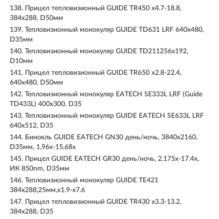
138.
Прицел тепловизионный GUIDE TR450 x4.7-18.8,
384x288, D50мм
139.
Тепловизионный монокуляр GUIDE TD631 LRF 640х480,
D35мм
140.
Тепловизионный монокуляр GUIDE TD211256х192,
D10мм
141.
Прицел тепловизионный GUIDE TR650 x2.8-22.4,
640x480, D50мм
142.
Тепловизионный монокуляр EATECH SE333L LRF (Guide
TD433L) 400х300, D35
143.
Тепловизионный монокуляр GUIDE EATECH SE633L LRF
640х512, D35
144.
Бинокль GUIDE EATECH GN30 день/ночь, 3840х2160,
D35мм, 1,96x-15,68х
145.
Прицел GUIDE EATECH GR30 день/ночь, 2.175х-17.4х,
ИК 850nm, D35мм
146.
Тепловизионный монокуляр GUIDE TE421
384x288,25мм,x1.9-x7.6
147.
Прицел тепловизионный GUIDE TR430 x3.3-13.2,
384x288, D35